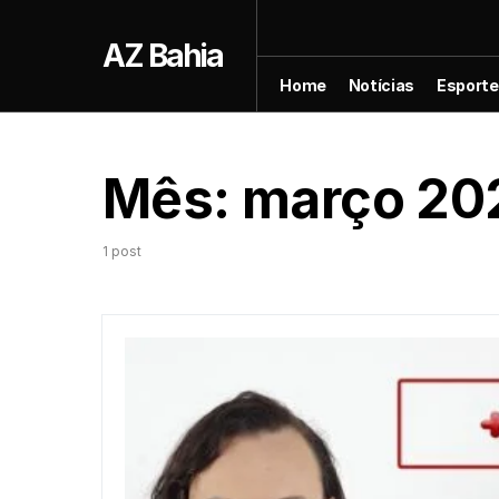
AZ Bahia
Home
Notícias
Esport
Mês:
março 20
1 post