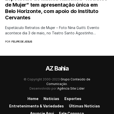
de Mujer” tem apresentação única em
Belo Horizonte, com apoio do Instituto
Cervantes
Espetáculo Retratos de Mujer – Foto Nina Guitti. Evento
acontece dia 3 de maio, no Teatro Santo Agostinho…
POR
FELIPE DE JESUS
AZ Bahia
© Copyright 2000-2023
Grupo Conteúdo de
Comunicação
.
Desenvolvido por
Agência Site Líder
Home
Notícias
Esportes
Entretenimento & Variedades
Últimas Notícias
Anuncie Aqui
Fale Conosco