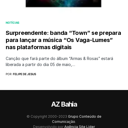
NOTÍCIAS
Surpreendente: banda “Town” se prepara
para lançar a música “Os Vaga-Lumes”
nas plataformas digitais
Canção que fará parte do álbum “Armas & Rosas” estará
liberada a partir do dia 05 de maio,…
POR
FELIPE DE JESUS
AZ Bahia
© Copyright 2000-2023
Grupo Conteúdo de
Comunicação
.
Desenvolvido por
Agência Site Líder