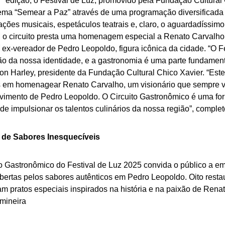
ª edição, o Festival de Luz, promovido pela Fundação Cultural
tema “Semear a Paz” através de uma programação diversificada 
ções musicais, espetáculos teatrais e, claro, o aguardadíssimo
, o circuito presta uma homenagem especial a Renato Carvalho 
e ex-vereador de Pedro Leopoldo, figura icônica da cidade. “O 
ão da nossa identidade, e a gastronomia é uma parte fundament
on Harley, presidente da Fundação Cultural Chico Xavier. “Est
 em homenagear Renato Carvalho, um visionário que sempre val
vimento de Pedro Leopoldo. O Circuito Gastronômico é uma fo
de impulsionar os talentos culinários da nossa região”, comple
 de Sabores Inesquecíveis
to Gastronômico do Festival de Luz 2025 convida o público a 
bertas pelos sabores autênticos em Pedro Leopoldo. Oito resta
m pratos especiais inspirados na história e na paixão de Rena
 mineira