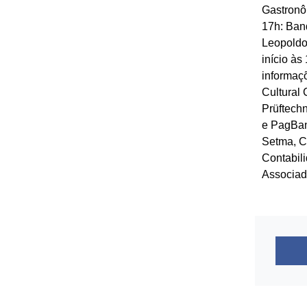
Gastronô
17h: Ban
Leopoldo,
início às
informaç
Cultural 
Prüftech
e PagBan
Setma, Ci
Contabil
Associad