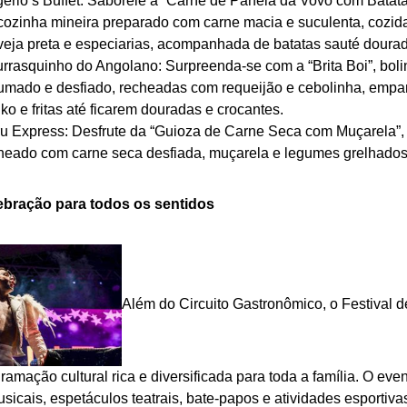
ério’s Buffet: Saboreie a “Carne de Panela da Vovó com Batata
cozinha mineira preparado com carne macia e suculenta, cozi
veja preta e especiarias, acompanhada de batatas sauté doura
rrasquinho do Angolano: Surpreenda-se com a “Brita Boi”, bol
umado e desfiado, recheadas com requeijão e cebolinha, empa
ko e fritas até ficarem douradas e crocantes.
u Express: Desfrute da “Guioza de Carne Seca com Muçarela”, 
heado com carne seca desfiada, muçarela e legumes grelhados
bração para todos os sentidos
Além do Circuito Gastronômico, o Festival 
amação cultural rica e diversificada para toda a família. O eve
icais, espetáculos teatrais, bate-papos e atividades esportiva