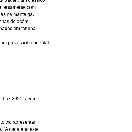
s Sauté”, um clássico
da lentamente com
das na manteiga.
inhas de acém
nadas em farinha
um pastelzinho oriental
.
de Luz 2025 oferece
nto vai apresentar
s. “A cada ano este