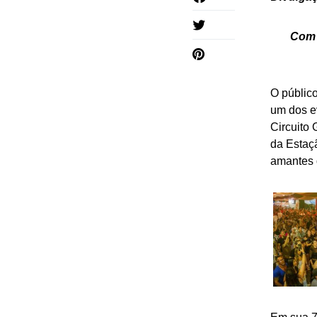
Com 
O público
um dos e
Circuito 
da Estaçã
amantes 