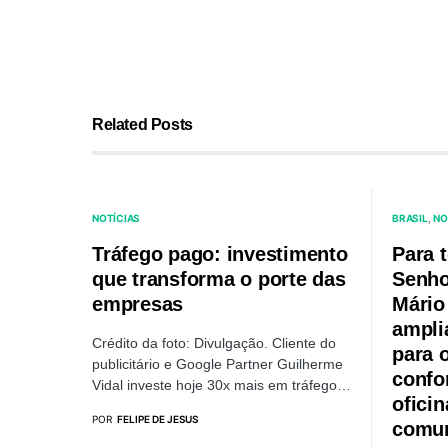
Related Posts
NOTÍCIAS
BRASIL
NO
Tráfego pago: investimento
Para 
que transforma o porte das
Senho
empresas
Mári
amplia
Crédito da foto: Divulgação. Cliente do
para 
publicitário e Google Partner Guilherme
confor
Vidal investe hoje 30x mais em tráfego…
oficin
POR
FELIPE DE JESUS
comu