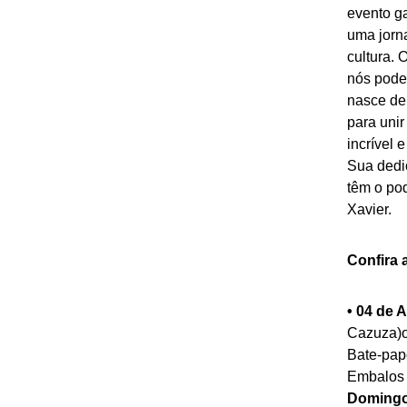
evento ga
uma jorn
cultura. 
nós pode
nasce de 
para uni
incrível 
Sua dedi
têm o pod
Xavier.
Confira 
• 04 de A
Cazuza)o
Bate-pap
Embalos 
Domingo