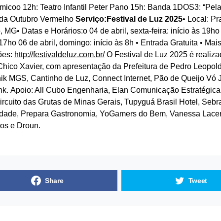
micoo 12h: Teatro Infantil Peter Pano 15h: Banda 1DOS3: “Pela
da Outubro Vermelho
Serviço:Festival de Luz 2025
• Local: P
 MG• Datas e Horários:o 04 de abril, sexta-feira: início às 19ho
 17ho 06 de abril, domingo: início às 8h • Entrada Gratuita • Mai
ões:
http://festivaldeluz.com.br/
O Festival de Luz 2025 é realiz
Chico Xavier, com apresentação da Prefeitura de Pedro Leopold
nik MGS, Cantinho de Luz, Connect Internet, Pão de Queijo Vó 
k. Apoio: All Cubo Engenharia, Elan Comunicação Estratégica,
rcuito das Grutas de Minas Gerais, Tupyguá Brasil Hotel, Sebr
idade, Prepara Gastronomia, YoGamers do Bem, Vanessa Lacer
os e Droun.
Share
Tweet