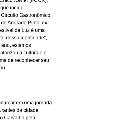
 Chico Xavier (FCCX),
que inclui
 Circuito Gastronômico.
de Andrade Pinto, ex-
Festival de Luz é uma
al dessa identidade”,
e ano, estamos
orizou a cultura e o
rma de reconhecer seu
tou.
embarcar em uma jornada
urantes da cidade
to Carvalho pela