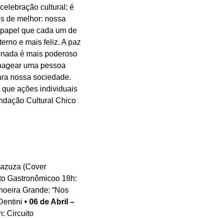
elebração cultural; é
os de melhor: nossa
 o papel que cada um de
rno e mais feliz. A paz
E nada é mais poderoso
menagear uma pessoa
para nossa sociedade.
 que ações individuais
undação Cultural Chico
razuza (Cover
ito Gastronômicoo 18h:
hoeira Grande: “Nos
Dentini
• 06 de Abril –
: Circuito