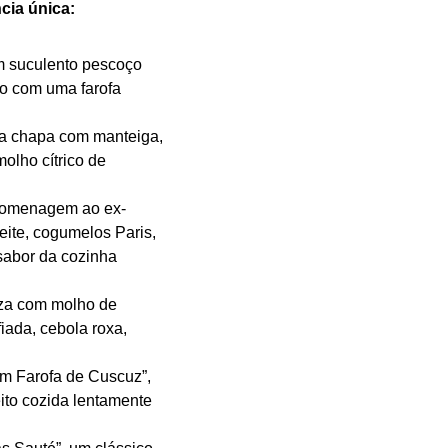
cia única:
um suculento pescoço
do com uma farofa
na chapa com manteiga,
olho cítrico de
 homenagem ao ex-
eite, cogumelos Paris,
 sabor da cozinha
zza com molho de
iada, cebola roxa,
m Farofa de Cuscuz”,
ito cozida lentamente