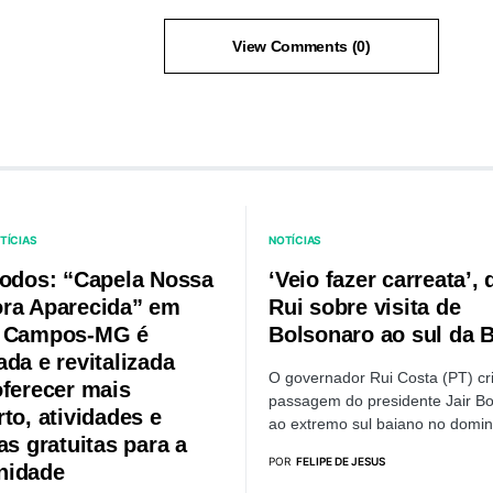
View Comments (0)
TÍCIAS
NOTÍCIAS
todos: “Capela Nossa
‘Veio fazer carreata’, 
ra Aparecida” em
Rui sobre visita de
o Campos-MG é
Bolsonaro ao sul da 
da e revitalizada
O governador Rui Costa (PT) cri
oferecer mais
passagem do presidente Jair B
to, atividades e
ao extremo sul baiano no dom
as gratuitas para a
POR
FELIPE DE JESUS
nidade