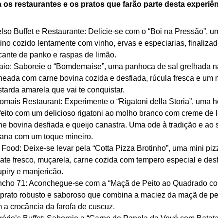
os restaurantes e os pratos que farão parte desta experiên
lso Buffet e Restaurante: Delicie-se com o “Boi na Pressão”, 
ino cozido lentamente com vinho, ervas e especiarias, finaliza
cante de panko e raspas de limão.
aio: Saboreie o “Bomdemaise”, uma panhoca de sal grelhada 
heada com carne bovina cozida e desfiada, rúcula fresca e um m
tarda amarela que vai te conquistar.
omais Restaurant: Experimente o “Rigatoni della Storia”, uma
feito com um delicioso rigatoni ao molho branco com creme de l
ne bovina desfiada e queijo canastra. Uma ode à tradição e ao
liana com um toque mineiro.
Food: Deixe-se levar pela “Cotta Pizza Brotinho”, uma mini pi
ate fresco, muçarela, carne cozida com tempero especial e desf
upiry e manjericão.
cho 71: Aconchegue-se com a “Maçã de Peito ao Quadrado co
prato robusto e saboroso que combina a maciez da maçã de pe
 a crocância da farofa de cuscuz.