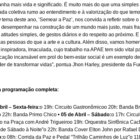
nha mais vida e significado. É muito mais do que uma simples c
ada coletiva rumo ao entendimento e à valorização do que tem
O tema deste ano, ‘Semear a Paz’, nos convida a refletir sobre
 desempenhar na construção de um mundo mais justo, mais frate
atitudes simples, de gestos diários e do respeito ao próximo. 
r as pessoas do que a arte e a cultura. Além disso, vamos ho
e inspiradora, Imaculada, cujo trabalho na APAE tem sido vital 
cação incansável em prol do bem-estar social é um exemplo de
er de transformar vidas”, pontua Jhon Harley, presidente da F
a programação completa:
bril – Sexta-feira:
o 19h: Circuito Gastronômicoo 20h: Banda B
 22h: Banda Primo Chico
• 05 de Abril – Sábado:
o 17h: Circu
o na Praça com André Trigueiroo 19h: Orquestra Sinfônica Cac
de Sábado à Noite”o 22h: Banda Cover Elton John por Rafael 
:
o 08h: Corrida da Paz e Pedal “Trilhão Caminhos de Luz”o 11h