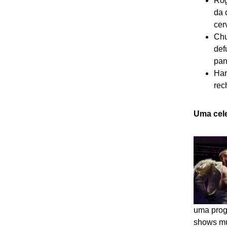
Rog
da 
cer
Chu
def
pan
Har
rec
Uma cele
uma progr
shows mus