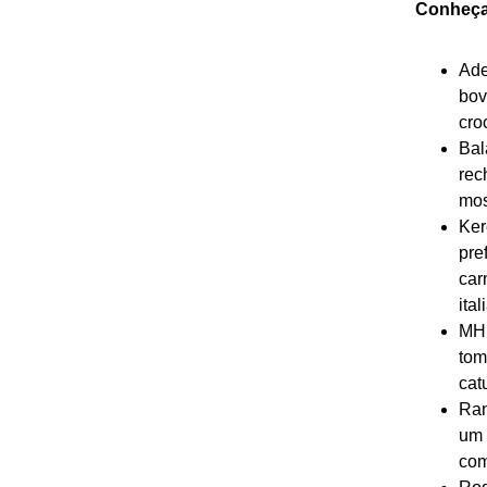
Conheça 
Ade
bov
cro
Bal
rec
mos
Ker
pre
car
ita
MH 
tom
cat
Ran
um 
com