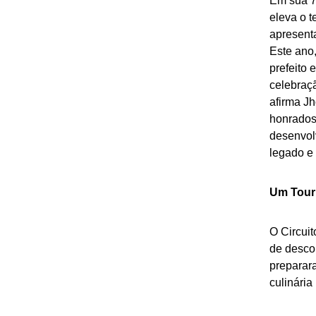
Em sua 7
eleva o 
apresenta
Este ano
prefeito 
celebraç
afirma Jh
honrados
desenvol
legado e 
Um Tour
O Circui
de desco
preparara
culinária